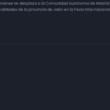
ennense se desplaza a la Comunidad Autónoma de Madrid p
ocalidades de la provincia de Jaén en la Feria Internacion
Haz tu negocio más visible. Anúnc
carta
Conecta con tus clientes y consigue obje
Consulte sin compromiso a nuestro departa
n
asesorarán con el plan de comunicación que