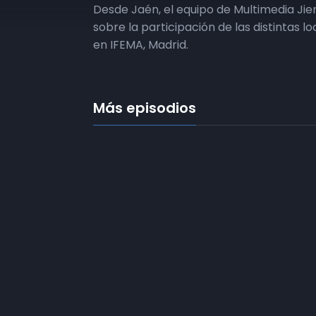
Desde Jaén, el equipo de Multimedia Ji
sobre la participación de las distintas l
en IFEMA, Madrid.
Más episodios
Frecuencias
Diez TV a la 
Somos
Diez TV
, la red de emisoras
Programació
de televisión digital de proximidad