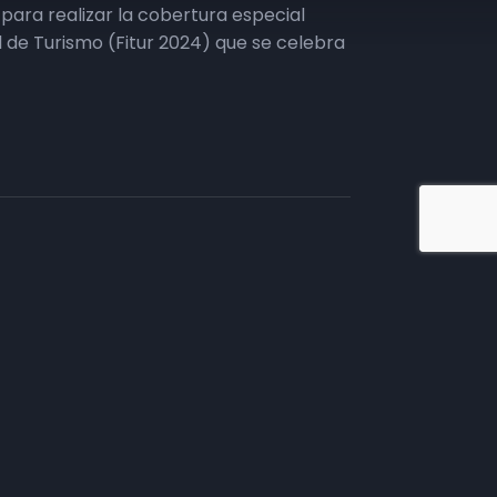
ara realizar la cobertura especial
al de Turismo (Fitur 2024) que se celebra
iate en TV
tivos.
mento comercial, te
 necesitas.