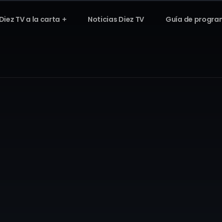
Diez TV a la carta
Noticias Diez TV
Guía de progra