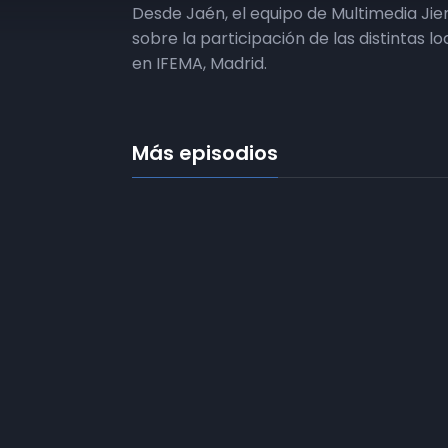
Desde Jaén, el equipo de Multimedia Ji
sobre la participación de las distintas l
en IFEMA, Madrid.
Más episodios
Frecuencias
Diez TV a la 
Somos
Diez TV
, la red de emisoras
Programació
de televisión digital de proximidad