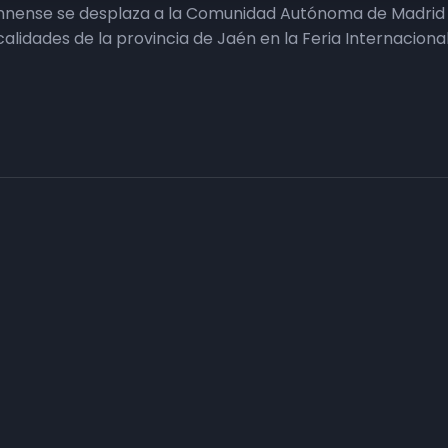
ennense se desplaza a la Comunidad Autónoma de Madrid p
ocalidades de la provincia de Jaén en la Feria Internacion
Haz tu negocio más visible. Anúnc
carta
Conecta con tus clientes y consigue obje
Consulte sin compromiso a nuestro departa
n
asesorarán con el plan de comunicación que