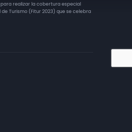
ara realizar la cobertura especial
al de Turismo (Fitur 2023) que se celebra
iate en TV
tivos.
mento comercial, te
 necesitas.