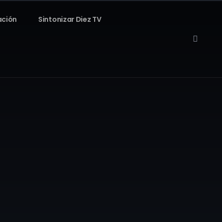
ación
Sintonizar Diez TV