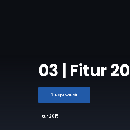
03 | Fitur 2
Reproducir
Fitur 2015