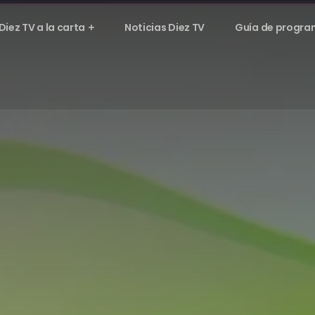
Diez TV a la carta
Noticias Diez TV
Guía de progra