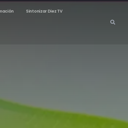
mación
Sintonizar Diez TV