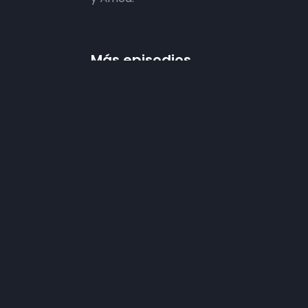
Más episodios
Frecuencias
Diez TV a la 
Somos
Diez TV
, la red de emisoras
Programació
de televisión digital de proximidad
en la
provincia de Jaén
.
Publicidad
Tu televisión, la más cercana.
Contacto