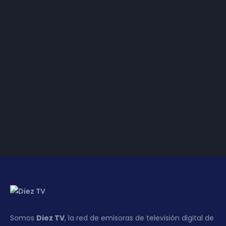
3 | Expoliva 2023 | 12-
05-2023
2 | Expoliva 2023 | 11-
05-2023
1 | Expoliva 2023 | 10-
05-2023
Somos
Diez TV
, la red de emisoras de televisión digital de