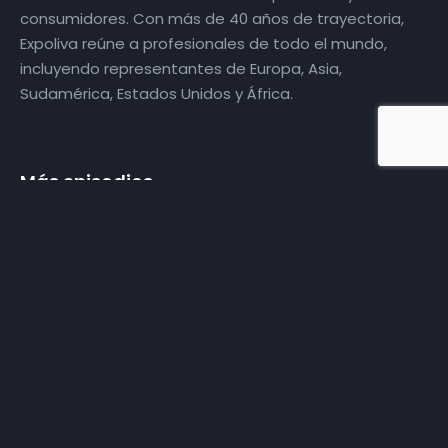
consumidores. Con más de 40 años de trayectoria,
Expoliva reúne a profesionales de todo el mundo,
incluyendo representantes de Europa, Asia,
Sudamérica, Estados Unidos y África.
Más episodios
2 | Expoliva 2019
| 16-05-2019
3 | Expoliva 2019
| 17-05-2019