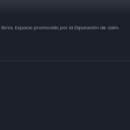
 Ibros. Espacio promovido por la Diputación de Jaén.
Haz tu negocio más visible. Anúnc
carta
Conecta con tus clientes y consigue obje
Consulte sin compromiso a nuestro departa