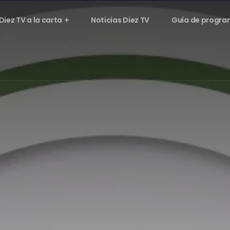
Diez TV a la carta
Noticias Diez TV
Guía de progra