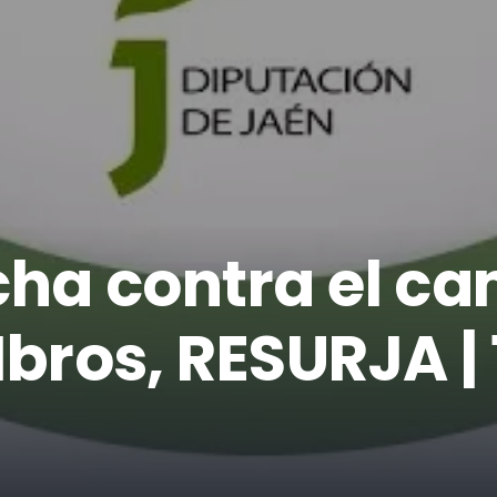
ucha contra el c
 Ibros, RESURJA |