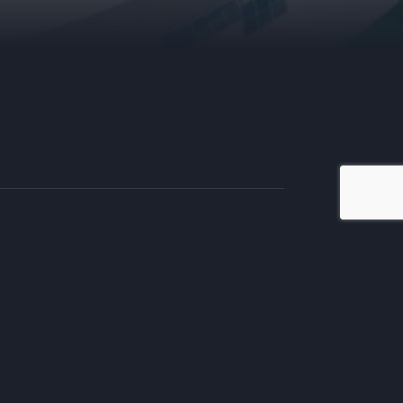
iate en TV
tivos.
mento comercial, te