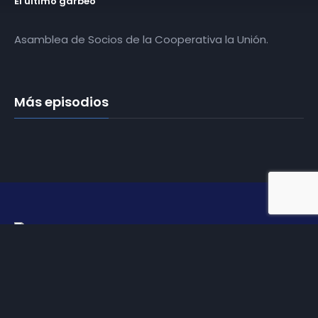
El último garbeo
Asamblea de Socios de la Cooperativa la Unión.
Más episodios
Somos
Diez TV
, la red de emisoras de televisión digital de
proximidad en la
provincia de Jaén
.
Tu televisión, la más cercana.