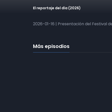
El reportaje del día (2026)
2026-01-16 | Presentación del Festival d
Más episodios
Frecuencias
Diez TV a la 
Somos
Diez TV
, la red de emisoras