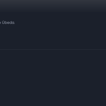
e Úbeda.
Haz tu negocio más visible. Anúnc
carta
Conecta con tus clientes y consigue obje
Consulte sin compromiso a nuestro departa