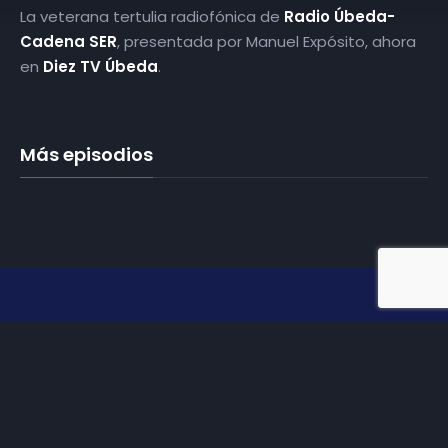
La veterana tertulia radiofónica de
Radio Úbeda-
Cadena SER
, presentada por Manuel Expósito, ahora
en
Diez TV Úbeda
.
Más episodios
Somos
Diez TV
, la red de emisoras de televisión digital de
proximidad en la
provincia de Jaén
.
Tu televisión, la más cercana.