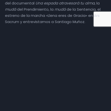
del documental
Una espada atravesará tu alma
, la
mudá
del Prendimiento, la
mudá
de la Sentencia, el
estreno de la marcha «Llena eres de Gracia» en Ars
Sacrum y entrevistamos a Santiago Muñoz.
Más episodios
Somos
Diez TV
, la red de emisoras de televisión digital de
proximidad en la
provincia de Jaén
.