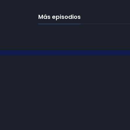
Más episodios
Frecuencias
Diez TV a la 
Somos
Diez TV
, la red de emisoras
de televisión digital de proximidad
Programació
en la
provincia de Jaén
.
Publicidad
Tu televisión, la más cercana.
Contacto