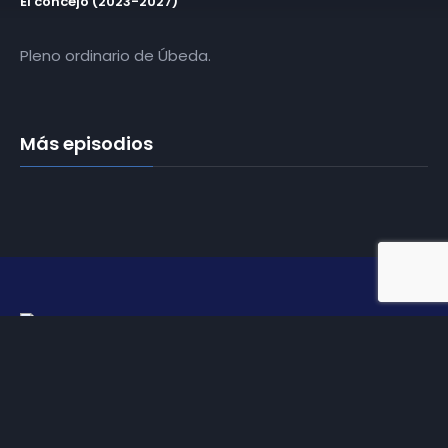
El concejo (2023-2027)
Pleno ordinario de Úbeda.
Más episodios
Somos
Diez TV
, la red de emisoras de televisión digital de
proximidad en la
provincia de Jaén
.
Tu televisión, la más cercana.