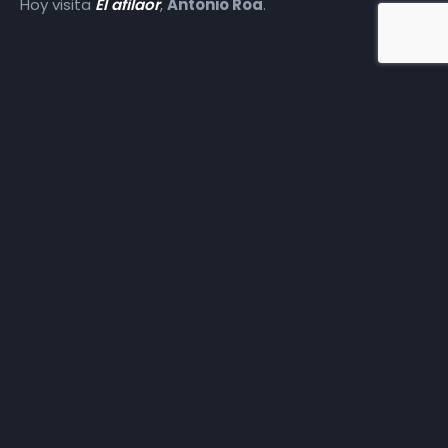
Hoy visita
El afilaor
,
Antonio Roa
.
Más episodios
Somos
Diez TV
, la red de emisoras de televisión digital de
proximidad en la
provincia de Jaén
.
Tu televisión, la más cercana.
Frecuencias