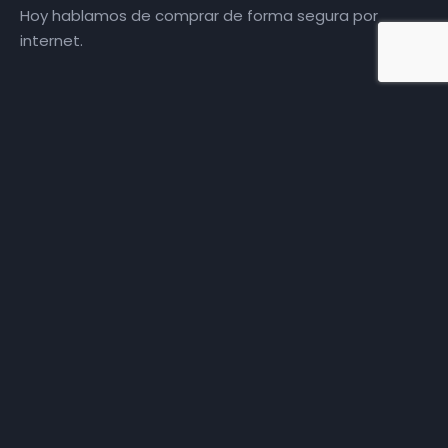
Hoy hablamos de comprar de forma segura por
internet.
Más episodios
Somos
Diez TV
, la red de emisoras de televisión digital de
proximidad en la
provincia de Jaén
.
Tu televisión, la más cercana.