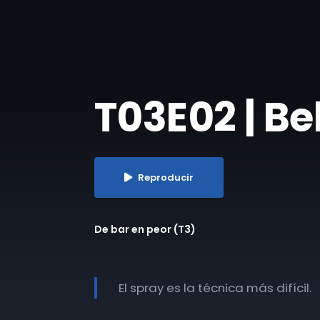
T03E02 | Be
Reproducir
De bar en peor (T3)
El spray es la técnica más difícil.