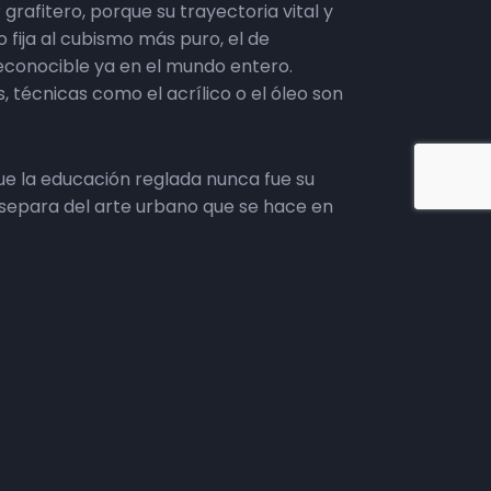
grafitero, porque su trayectoria vital y
 fija al cubismo más puro, el de
 reconocible ya en el mundo entero.
, técnicas como el acrílico o el óleo son
ue la educación reglada nunca fue su
a separa del arte urbano que se hace en
oncentración alta de magenta. «Son los