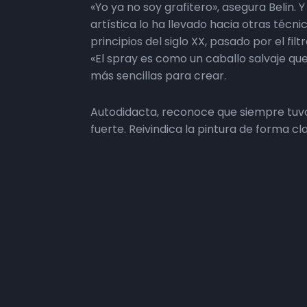
«Yo ya no soy grafitero», asegura Belin. 
artística lo ha llevado hacia otras técn
principios del siglo XX, pasado por el fi
«El spray es como un caballo salvaje que
más sencillas para crear.
Autodidacta, reconoce que siempre tuvo
fuerte. Reivindica la pintura de forma c
la actualidad. «Es distinto, te dan un mu
En sus cuadros predomina el verde, pero 
verdes que me acompañan y son muy disti
Hoy visita
De bar en peor
en el pub Pipa’s
Una entrevista de Carolina Cañada y R