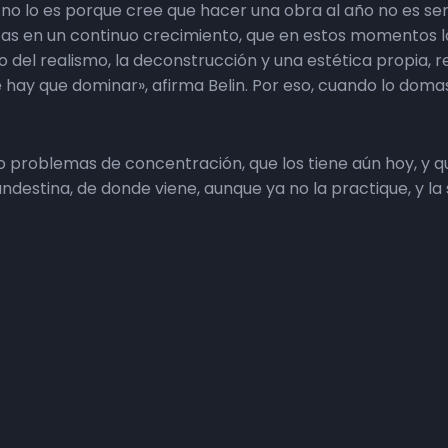
Y no lo es porque cree que hacer una obra al año no es ser 
icas en un continuo crecimiento, que en estos momentos lo
ltro del realismo, la deconstrucción y una estética propia,
 hay que dominar», afirma Belin. Por eso, cuando lo domas
 problemas de concentración, que los tiene aún hoy, y q
landestina, de donde viene, aunque ya no la practique, y l
ro y te dejan plasmar tu obra, pagándote».
el verde de su tierra, el del olivo o la encina, con una c
ntos a los del norte», explica.
 de la capital el artista, Belin.
amón Guirado para
Extra Jaén
.