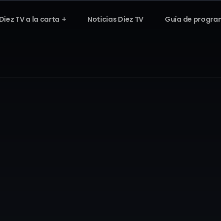
Diez TV a la carta
Noticias Diez TV
Guía de progra