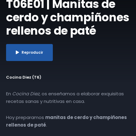
T06E01 | Manitas de
cerdo y champiñones
rellenos de paté
Reproducir
Cocina Diez (T6)
En
Cocina Diez
, os enseñamos a elaborar exquisitas
recetas sanas y nutritivas en casa.
Hoy preparamos
manitas de cerdo y champiñones
T06E02 | Falso
rellenos de paté
.
coral de
bacalao y