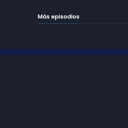
Más episodios
Frecuencias
Diez TV a la 
Somos
Diez TV
, la red de emisoras
de televisión digital de proximidad
Programació
en la
provincia de Jaén
.
Publicidad
Tu televisión, la más cercana.
Contacto