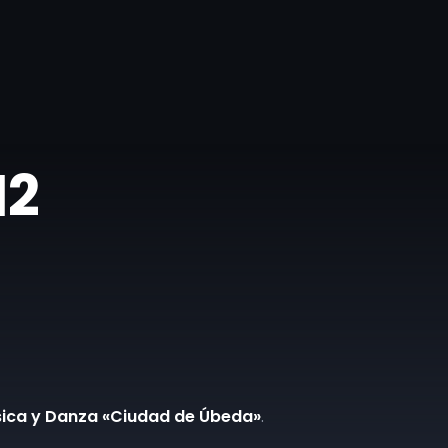
12
úsica y Danza «Ciudad de Úbeda»
.