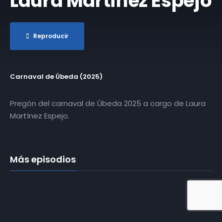
Laura Martínez Espejo
Reproducir
Carnaval de Úbeda (2025)
Pregón del carnaval de Úbeda 2025 a cargo de Laura
Martínez Espejo.
03 | Carnaval
de Úbeda |
Más episodios
Entierro de la
Sardina | 08-
03-2025