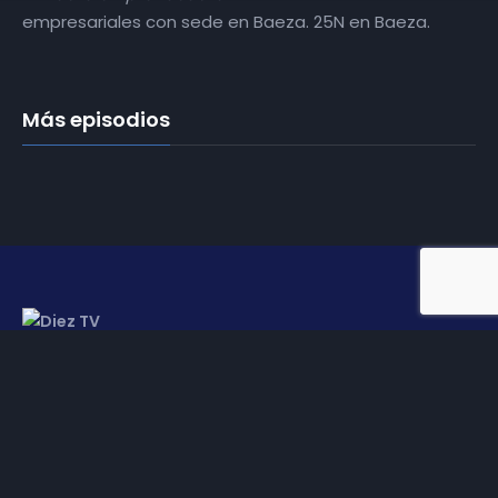
empresariales con sede en Baeza. 25N en Baeza.
Más episodios
Somos
Diez TV
, la red de emisoras de televisión digital de
proximidad en la
provincia de Jaén
.
Tu televisión, la más cercana.