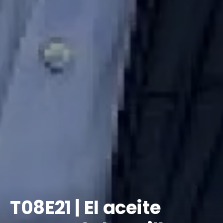
​T08E21 | El aceite