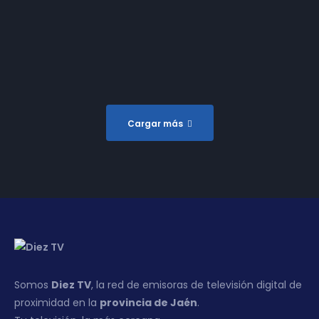
Arzobispo
Redonda: Mujer
Rural en Villanueva
Del Arzobispo
Cargar más
Somos
Diez TV
, la red de emisoras de televisión digital de
proximidad en la
provincia de Jaén
.